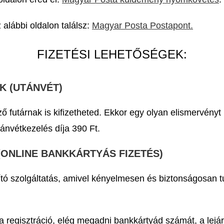
alábbi oldalon találsz:
Magyar Posta Postapont.
FIZETÉSI LEHETŐSÉGEK:
K (UTÁNVÉT)
ző futárnak is kifizetheted. Ekkor egy olyan elismervény
tánvétkezelés díja 390 Ft.
(ONLINE BANKKÁRTYÁS FIZETÉS)
ító szolgáltatás, amivel kényelmesen és biztonságosan tu
 regisztráció, elég megadni bankkártyád számát, a lejár