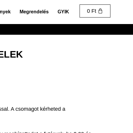
0
Ft
nyek
Megrendelés
GYIK
TELEK
ssal. A csomagot kérheted a