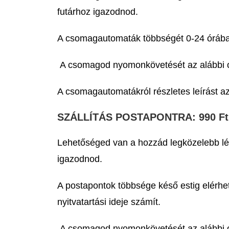
futárhoz igazodnod.
A csomagautomaták többségét 0-24 órába
A csomagod nyomonkövetését az alábbi o
A csomagautomatákról részletes leírást az 
SZÁLLÍTÁS POSTAPONTRA: 990 Ft
Lehetőséged van a hozzád legközelebb lé
igazodnod.
A postapontok többsége késő estig elérhe
nyitvatartási ideje számít.
A csomagod nyomonkövetését az alábbi o