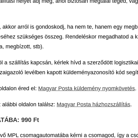
llítási helyet adj meg, ahol biztosan megtalál téged, va
, akkor arról is gondoskodj, ha nem te, hanem egy megb
téséhez szükséges összeg. Rendeléskor megadhatod a kis
, megbízott, stb).
 szállítás kapcsán, kérlek hívd a szerződött logisztika
sszaigazoló levélben kapott küldeményazonosító kód segí
ldalon éred el:
Magyar Posta küldemény nyomkövetés
.
 alábbi oldalon találsz:
Magyar Posta házhozszállítás
.
ÁBA: 990 Ft
évő MPL csomagautomatába kérni a csomagod, így a cso