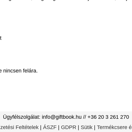
t
 nincsen felára.
Ügyfélszolgálat: info@giftbook.hu // +36 20 3 261 270
izetési Feltételek
|
ÁSZF
|
GDPR
|
Sütik
|
Termékcsere é