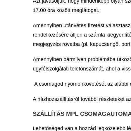
Azt javasoljuk, hogy mindenképp olyan szá
17.00 óra között meglátogat.
Amennyiben utánvétes fizetést választasz
rendelkezésére álljon a számla kiegyenlí
megjegyzés rovatba (pl. kapucsengő, porta
Amennyiben bármilyen problémába ütközöl a
ügyfélszolgálati telefonszámát, ahol a vi
A csomagod nyomonkövetését az alábbi o
A házhozszállításról további részleteket az
SZÁLLÍTÁS MPL CSOMAGAUTOMAT
Lehetőséged van a hozzád legközelebb l