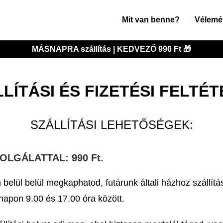
Mit van benne?
Vélemé
MÁSNAPRA szállítás | KEDVEZŐ 990 Ft 🎁
LÍTÁSI ÉS FIZETÉSI FELTÉ
SZÁLLÍTÁSI LEHETŐSÉGEK:
LGÁLATTAL: 990 Ft.
elül belül megkaphatod, futárunk általi házhoz szállítá
apon 9.00 és 17.00 óra között.