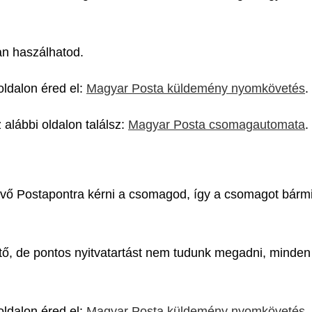
n haszálhatod.
ldalon éred el:
Magyar Posta küldemény nyomkövetés
.
alábbi oldalon találsz:
Magyar Posta csomagautomata
.
vő Postapontra kérni a csomagod, így a csomagot bármik
tő, de pontos nyitvatartást nem tudunk megadni, minden 
ldalon éred el:
Magyar Posta küldemény nyomkövetés
.