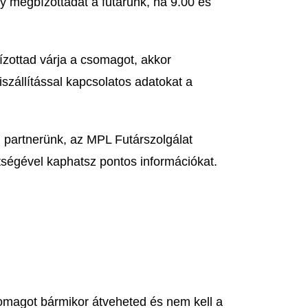
gy megbízottadat a futárunk, ha 9.00 és
ízottad várja a csomagot, akkor
zállítással kapcsolatos adatokat a
i partnerünk, az MPL Futárszolgálat
tségével kaphatsz pontos információkat.
magot bármikor átveheted és nem kell a